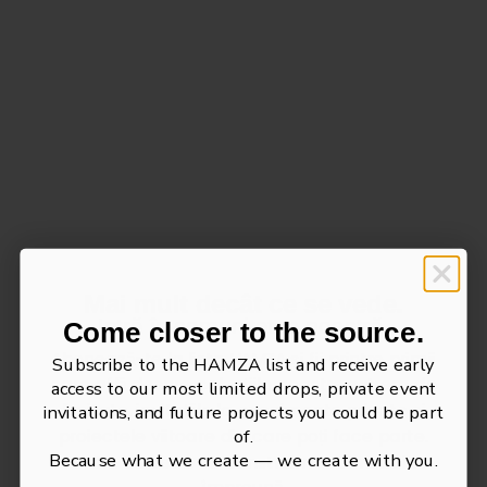
Choose options
Choose options
247 beige linen pants
Thom black linen T-shirt
Sale price
Sale price
$317.00
$208.00
Beige Linen
Black
Black
Beige Linen
Mai mult decât ce se vede.
Gray
Grey
Intră în comunitatea noastră.
Come closer to the source.
Abonează-te la lista HAMZA și fii printre primii
White
Subscribe to the HAMZA list and receive early
care află despre colecțiile noastre extrem de
access to our most limited drops, private event
limitate, invitațiile la evenimente private și
invitations, and future projects you could be part
proiectele viitoare din care poți face parte.
of.
Because what we create — we create with you.
Pentru că ceea ce construim — construim