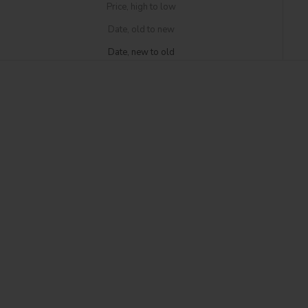
Price, high to low
Date, old to new
Date, new to old
Choose options
Choose options
Khan Vanilla Shorts
Khan V2 Vanilla seam detail T-