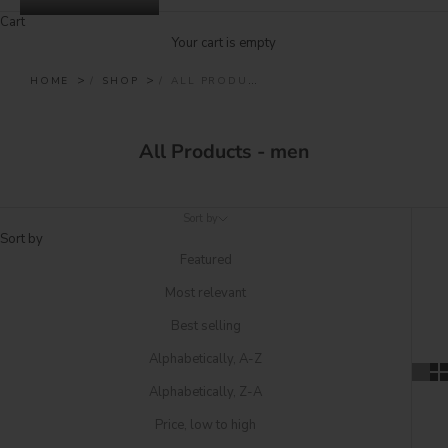
Cart
Your cart is empty
HOME
SHOP
ALL PRODUCTS - MEN
All Products - men
Sort by
Sort by
Featured
Most relevant
Best selling
Alphabetically, A-Z
Alphabetically, Z-A
Price, low to high